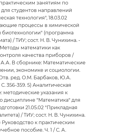
 практическим занятиям по
 для студентов направлений
еская технология", 18.03.02
гающие процессы в химической
и биотехнологии" (программа
а) / ТИУ; сост. Н. В. Чунихина. -
 4) Методы математики как
онтроля качества приборов /
 А.А. В сборнике: Математические
ении, экономике и социологии.
тв. ред. О.М. Барбаков, Ю.А.
 С. 356-359. 5) Аналитическая
: методические указания к
о дисциплине "Математика" для
дготовки 21.05.02 "Прикладная
итета) / ТИУ; сост. Н. В. Чунихина.
. 6) Руководство к практическим
ебное пособие. Ч. 1 / С. А.