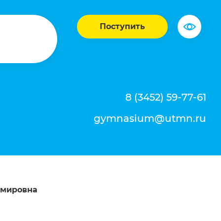
Поступить
8 (3452) 59-77-61
gymnasium@utmn.ru
имировна