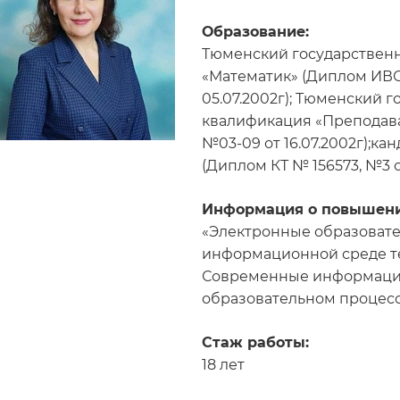
Образование:
Тюменский государственн
«Математик» (Диплом ИВС
05.07.2002г); Тюменский 
квалификация «Преподав
№03-09 от 16.07.2002г);ка
(Диплом КТ № 156573, №3 от 
Информация о повышени
«Электронные образовате
информационной среде тех
Современные информаци
образовательном процессе»,
Стаж работы:
18 лет