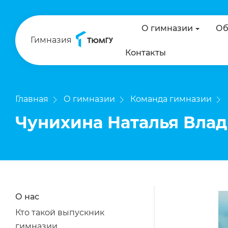
О гимназии
Об
Гимназия
Контакты
Главная
О гимназии
Команда гимназии
Чунихина Наталья Вла
О нас
Кто такой выпускник
гимназии