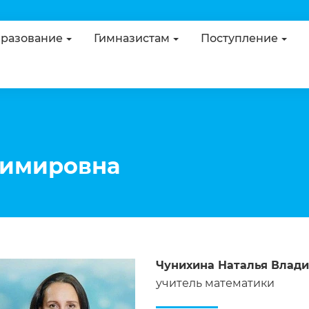
разование
Гимназистам
Поступление
димировна
Чунихина Наталья Влад
учитель математики